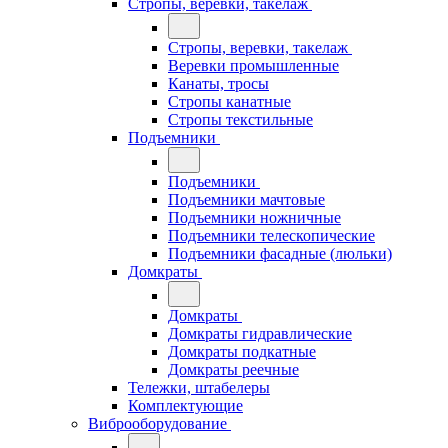
Стропы, веревки, такелаж
Стропы, веревки, такелаж
Веревки промышленные
Канаты, тросы
Стропы канатные
Стропы текстильные
Подъемники
Подъемники
Подъемники мачтовые
Подъемники ножничные
Подъемники телескопические
Подъемники фасадные (люльки)
Домкраты
Домкраты
Домкраты гидравлические
Домкраты подкатные
Домкраты реечные
Тележки, штабелеры
Комплектующие
Виброоборудование