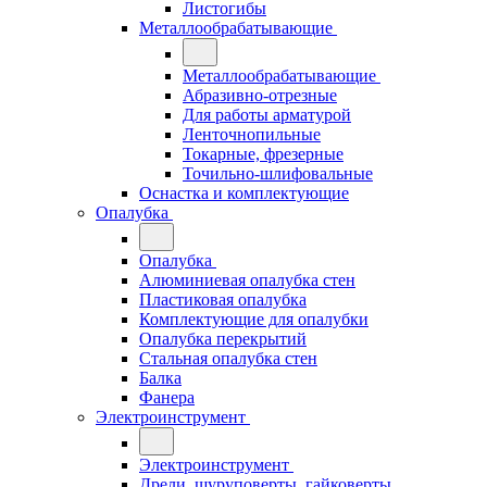
Листогибы
Металлообрабатывающие
Металлообрабатывающие
Абразивно-отрезные
Для работы арматурой
Ленточнопильные
Токарные, фрезерные
Точильно-шлифовальные
Оснастка и комплектующие
Опалубка
Опалубка
Алюминиевая опалубка стен
Пластиковая опалубка
Комплектующие для опалубки
Опалубка перекрытий
Стальная опалубка стен
Балка
Фанера
Электроинструмент
Электроинструмент
Дрели, шуруповерты, гайковерты