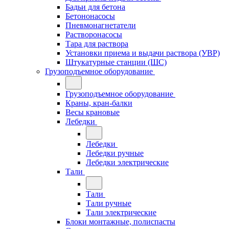
Бадьи для бетона
Бетононасосы
Пневмонагнетатели
Растворонасосы
Тара для раствора
Установки приема и выдачи раствора (УВР)
Штукатурные станции (ШС)
Грузоподъемное оборудование
Грузоподъемное оборудование
Краны, кран-балки
Весы крановые
Лебедки
Лебедки
Лебедки ручные
Лебедки электрические
Тали
Тали
Тали ручные
Тали электрические
Блоки монтажные, полиспасты