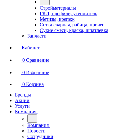
Стройматериалы
ГКЛ, профили, утеплитель
Метизы, крепеж
Сетка сварная, рабица, прочее
Сухие смеси, краска, шпатлевка
Запчасти
Кабинет
0
Сравнение
0
Избранное
0
Корзина
Бренды
Акции
Услуги
Компания
Компания
Новости
Сотрудники