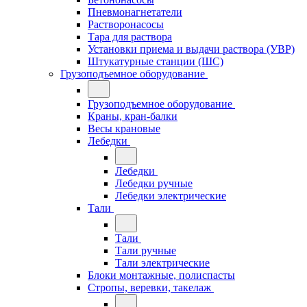
Пневмонагнетатели
Растворонасосы
Тара для раствора
Установки приема и выдачи раствора (УВР)
Штукатурные станции (ШС)
Грузоподъемное оборудование
Грузоподъемное оборудование
Краны, кран-балки
Весы крановые
Лебедки
Лебедки
Лебедки ручные
Лебедки электрические
Тали
Тали
Тали ручные
Тали электрические
Блоки монтажные, полиспасты
Стропы, веревки, такелаж