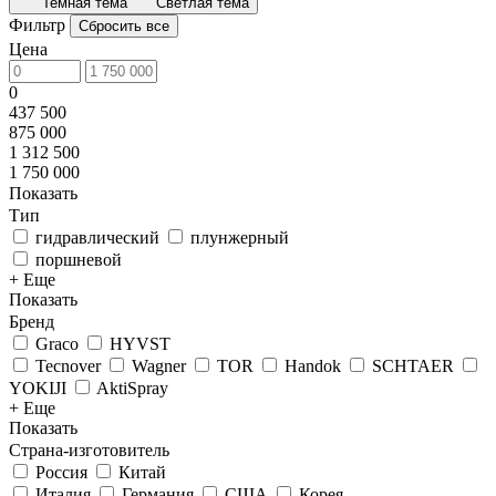
Темная тема
Светлая тема
Фильтр
Сбросить все
Цена
0
437 500
875 000
1 312 500
1 750 000
Показать
Тип
гидравлический
плунжерный
поршневой
+ Еще
Показать
Бренд
Graco
HYVST
Tecnover
Wagner
TOR
Handok
SCHTAER
YOKIJI
AktiSpray
+ Еще
Показать
Страна-изготовитель
Россия
Китай
Италия
Германия
США
Корея