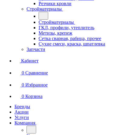
Резчики кровли
Стройматериалы
Стройматериалы
ГКЛ, профили, утеплитель
Метизы, крепеж
Сетка сварная, рабица, прочее
Сухие смеси, краска, шпатлевка
Запчасти
Кабинет
0
Сравнение
0
Избранное
0
Корзина
Бренды
Акции
Услуги
Компания