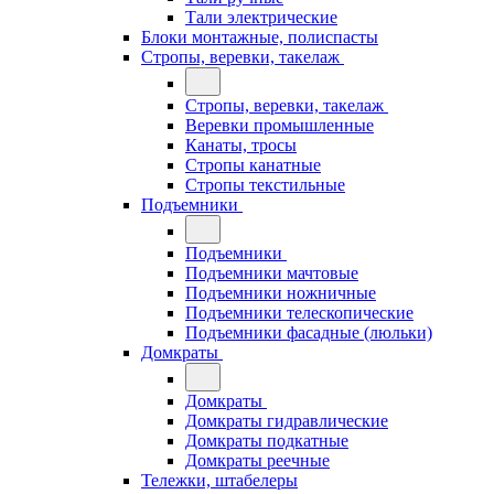
Тали электрические
Блоки монтажные, полиспасты
Стропы, веревки, такелаж
Стропы, веревки, такелаж
Веревки промышленные
Канаты, тросы
Стропы канатные
Стропы текстильные
Подъемники
Подъемники
Подъемники мачтовые
Подъемники ножничные
Подъемники телескопические
Подъемники фасадные (люльки)
Домкраты
Домкраты
Домкраты гидравлические
Домкраты подкатные
Домкраты реечные
Тележки, штабелеры