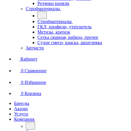
Резчики кровли
Стройматериалы
Стройматериалы
ГКЛ, профили, утеплитель
Метизы, крепеж
Сетка сварная, рабица, прочее
Сухие смеси, краска, шпатлевка
Запчасти
Кабинет
0
Сравнение
0
Избранное
0
Корзина
Бренды
Акции
Услуги
Компания