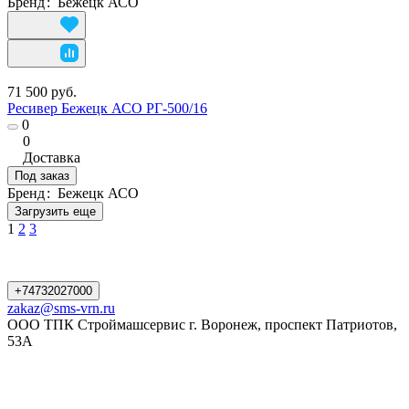
Бренд
:
Бежецк АСО
71 500 руб.
Ресивер Бежецк АСО РГ-500/16
0
0
Доставка
Под заказ
Бренд
:
Бежецк АСО
Загрузить еще
1
2
3
+74732027000
zakaz@sms-vrn.ru
ООО ТПК Строймашсервис г. Воронеж, проспект Патриотов,
53А