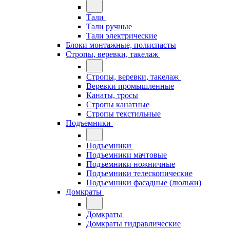
Тали
Тали ручные
Тали электрические
Блоки монтажные, полиспасты
Стропы, веревки, такелаж
Стропы, веревки, такелаж
Веревки промышленные
Канаты, тросы
Стропы канатные
Стропы текстильные
Подъемники
Подъемники
Подъемники мачтовые
Подъемники ножничные
Подъемники телескопические
Подъемники фасадные (люльки)
Домкраты
Домкраты
Домкраты гидравлические