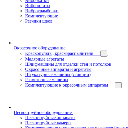
Виброкатки
Виброплиты
Вибротрамбовки
Комплектующие
Резчики швов
Окрасочное оборудование
Краскопульты, краскораспылители
Малярные агрегаты
Шлифмашины для отделки стен и потолков
Окрасочные аппараты и агрегаты
Штукатурные машины (станции)
Разметочные машины
Комплектующие к окрасочным аппаратам
Пескоструйное оборудование
Пескоструйные аппараты
Пескоструйные камеры
Комплектующие и спецодежда для пескоструйных р